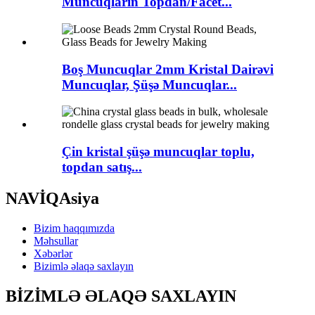
Muncuqların Topdan/Facet...
Boş Muncuqlar 2mm Kristal Dairəvi
Muncuqlar, Şüşə Muncuqlar...
Çin kristal şüşə muncuqlar toplu,
topdan satış...
NAVİQAsiya
Bizim haqqımızda
Məhsullar
Xəbərlər
Bizimlə əlaqə saxlayın
BİZİMLƏ ƏLAQƏ SAXLAYIN