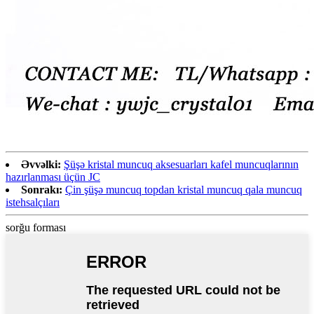
Əvvəlki:
Şüşə kristal muncuq aksesuarları kafel muncuqlarının
hazırlanması üçün JC
Sonrakı:
Çin şüşə muncuq topdan kristal muncuq qala muncuq
istehsalçıları
sorğu forması