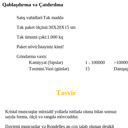
Qablaşdırma və Çatdırılma
Satış vahidləri:
Tək maddə
Tək paket ölçüsü:
30X20X15 sm
Tək ümumi çəki:
1.000 kq
Paket növü:
İstəyiniz kimi!
Göndərmə vaxtı:
Kəmiyyət (Sipslər)
1 - 100000
>10000
Təxmini.Vaxt (günlər)
15
Danışıq
Təsvir
Kristal muncuqlar müxtəlif yollarla istifadə oluna bilən sonsuz
sayda forma, ölçü və rəngdə mövcuddur.
Dəyirmi muncuqlar və Rondelles ən çox tələb olunan deşikli