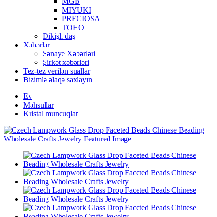
MGB
MIYUKI
PRECIOSA
TOHO
Dikişli daş
Xəbərlər
Sənaye Xəbərləri
Şirkət xəbərləri
Tez-tez verilən suallar
Bizimlə əlaqə saxlayın
Ev
Məhsullar
Kristal muncuqlar