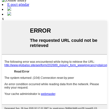
E-poçt göndər
x