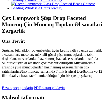
Çex Lampwork Şüşə Drop Faceted
Muncuq Çin Muncuq Topdan Əl sənətləri
Zərgərlik
Qısa Təsvir:
Sırğalar, bilərziklər, boyunbağılar üçün keyfiyyətli və ucuz zərgərlik
aksesuarları, məsələn, müxtəlif gözəl şüşə muncuqlardan, təbii
daşlardan, mirvarilərdən hazırlanmış bəzi aksessuarlardan istifadə
olunur.Müştərilər arasında çox məşhur olmuşdur.Müştərilərimiz
arasında şüşə muncuqlardan hazırlanmış aksesuarlar ən çox
satılanlardır.Şüşə muncuq sahəsində 7 illik istehsal təcrübəmiz və 12
illik idxal və ixrac təcrübəmiz olduğu üçün biz çox peşəkarıq.
Bizə e-poçt göndərin
PDF olaraq yükləyin
Məhsul təfərrüatı