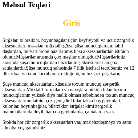
Məhsul Teqləri
Giriş
Sırğalar, bilərziklər, boyunbağılar üçün keyfiyyətli və ucuz zərgərlik
aksesuarları, məsələn, müxtəlif gözəl şüşə muncuqlardan, təbii
daşlardan, mirvarilərdən hazırlanmış bəzi aksessuarlardan istifadə
olunur.Müştərilər arasında çox məşhur olmuşdur.Müştərilərimiz
arasında şüşə muncuqlardan hazırlanmış aksesuarlar ən çox
satılanlardır.Şüşə muncuq sahəsində 7 illik istehsal təcrübəmiz və 12
illik idxal və ixrac təcrübəmiz olduğu üçün biz çox peşəkarıq.
Şüşə muncuq aksesuarları, xüsusilə toxum muncuq zərgərlik
aksesuarları.Müxtəlif formalara və naxışlara bükülə bilən toxum
muncuqlarının yüksək diyə malik olması səbəbindən toxum muncuq
aksesuarlarının tətbiqi çox genişdir.Onlar təkcə baş geyimləri,
kulonlar, boyunbağılar, bilərziklər, sırğalar kimi zərgərlik
məmulatlarında deyil, həm də geyimlərdə, çantalarda və s.
Stokda hər cür zərgərlik aksesuarları var, məsləhətləşməyə və satın
almağa xoş gəlmisiniz.