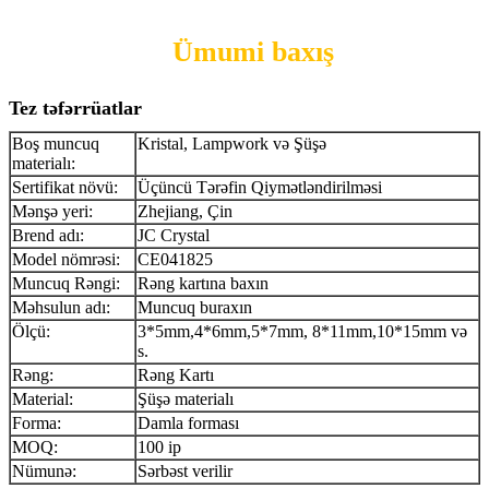
Ümumi baxış
Tez təfərrüatlar
Boş muncuq
Kristal, Lampwork və Şüşə
materialı:
Sertifikat növü:
Üçüncü Tərəfin Qiymətləndirilməsi
Mənşə yeri:
Zhejiang, Çin
Brend adı:
JC Crystal
Model nömrəsi:
CE041825
Muncuq Rəngi:
Rəng kartına baxın
Məhsulun adı:
Muncuq buraxın
Ölçü:
3*5mm,4*6mm,5*7mm, 8*11mm,10*15mm və
s.
Rəng:
Rəng Kartı
Material:
Şüşə materialı
Forma:
Damla forması
MOQ:
100 ip
Nümunə:
Sərbəst verilir