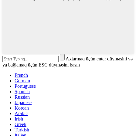
Axtarmaq üçün enter düyməsini və
ya bağlamaq üçün ESC düyməsini basın
French
German
Portuguese
Spanish
Russian
Japanese
Korean
Arabic
Irish
Greek
Turkish
Italian