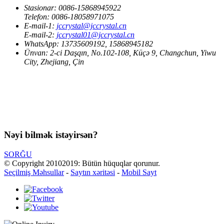
Stasionar:
0086-15868945922
Telefon:
0086-18058971075
E-mail-1:
jccrystal@jccrystal.cn
E-mail-2:
jccrystal01@jccrystal.cn
WhatsApp:
13735609192, 15868945182
Ünvan:
2-ci Daşqın, No.102-108, Küçə 9, Changchun, Yiwu
City, Zhejiang, Çin
Nəyi bilmək istəyirsən?
SORĞU
© Copyright 20102019: Bütün hüquqlar qorunur.
Seçilmiş Məhsullar
-
Saytın xəritəsi
-
Mobil Sayt