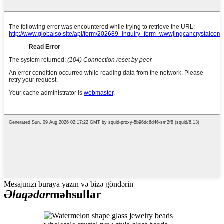
Mesajınızı buraya yazın və bizə göndərin
Əlaqədar
məhsullar