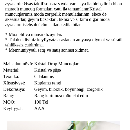
əşyalardır.Əsas təklif sonsuz sayda variasiya ilə birləşdirilə bilən
maraqlı muncuq formaları xətti ilə tamamlanır.Kristal
muncuqlarımız moda zərgərlik məmulatlarının, eləcə də
aksesuarlar, geyim bəzəkləri, tikmə və s. kimi digər moda
əşyaların istehsalı üçün istifadə edilə bilər.
* Müxtəlif və müasir dizaynlar.
* Tələb etdiyiniz keyfiyyətə əsaslanan ən yaxşı qiymət və sürətli
təhlükəsiz çatdırılma.
* Məmnuniyyətli satış və satış sonrası xidmət.
Məhsulun növü:
Kristal Drop Muncuqlar
Material:
Kristal və şüşə
Texnika:
Cilalanmış
Xüsusiyyət:
Kaplama rəngi
Dekorasiya:
Geyim, bilərzik, boyunbağı, zərgərlik
Rəng:
Rəng kartımıza müraciət edin
MOQ:
100 Tel
Keyfiyyət:
AAA