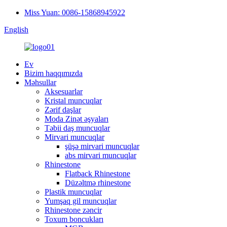
Miss Yuan: 0086-15868945922
English
Ev
Bizim haqqımızda
Məhsullar
Aksesuarlar
Kristal muncuqlar
Zərif daşlar
Moda Zinət əşyaları
Təbii daş muncuqlar
Mirvari muncuqlar
şüşə mirvari muncuqlar
abs mirvari muncuqlar
Rhinestone
Flatback Rhinestone
Düzəltmə rhinestone
Plastik muncuqlar
Yumşaq gil muncuqlar
Rhinestone zəncir
Toxum boncukları