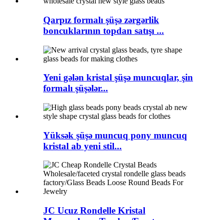
Qarpız formalı şüşə zərgərlik
boncuklarının topdan satışı ...
Yeni gələn kristal şüşə muncuqlar, şin
formalı şüşələr...
Yüksək şüşə muncuq pony muncuq
kristal ab yeni stil...
JC Ucuz Rondelle Kristal