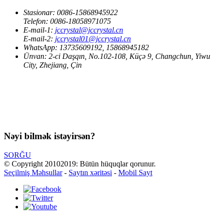
Stasionar:
0086-15868945922
Telefon:
0086-18058971075
E-mail-1:
jccrystal@jccrystal.cn
E-mail-2:
jccrystal01@jccrystal.cn
WhatsApp:
13735609192, 15868945182
Ünvan:
2-ci Daşqın, No.102-108, Küçə 9, Changchun, Yiwu
City, Zhejiang, Çin
Nəyi bilmək istəyirsən?
SORĞU
© Copyright 20102019: Bütün hüquqlar qorunur.
Seçilmiş Məhsullar
-
Saytın xəritəsi
-
Mobil Sayt