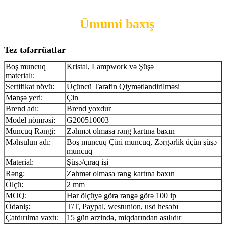
Ümumi baxış
Tez təfərrüatlar
Boş muncuq
Kristal, Lampwork və Şüşə
materialı:
Sertifikat növü:
Üçüncü Tərəfin Qiymətləndirilməsi
Mənşə yeri:
Çin
Brend adı:
Brend yoxdur
Model nömrəsi:
G200510003
Muncuq Rəngi:
Zəhmət olmasa rəng kartına baxın
Məhsulun adı:
Boş muncuq Çini muncuq, Zərgərlik üçün şüşə
muncuq
Material:
Şüşə/çıraq işi
Rəng:
Zəhmət olmasa rəng kartına baxın
Ölçü:
2 mm
MOQ:
Hər ölçüyə görə rəngə görə 100 ip
Ödəniş:
T/T, Paypal, westunion, usd hesabı
Çatdırılma vaxtı:
15 gün ərzində, miqdarından asılıdır