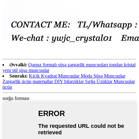
Əvvəlki:
Qarpız formalı şüşə zərgərlik muncuqları topdan kristal
yeni stil şüşə muncuqlar
Sonrakı:
Kiçik Kvadrat Muncuqlar Moda Şüşə Muncuqlar
Zərgərlik üçün materiallar DIY bilərziklər Sırğa Üzüklər Muncuqlar
üçün
sorğu forması