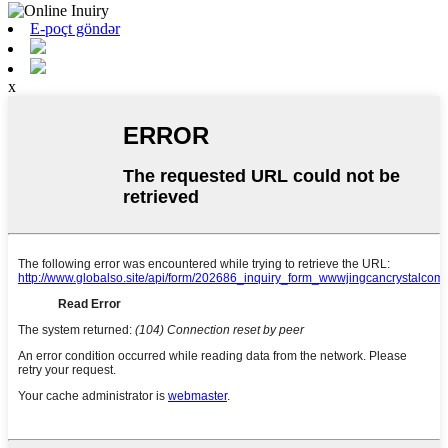
E-poçt göndər
x