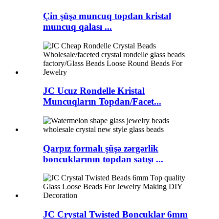
Çin şüşə muncuq topdan kristal
muncuq qalası ...
JC Ucuz Rondelle Kristal
Muncuqların Topdan/Facet...
Qarpız formalı şüşə zərgərlik
boncuklarının topdan satışı ...
JC Crystal Twisted Boncuklar 6mm