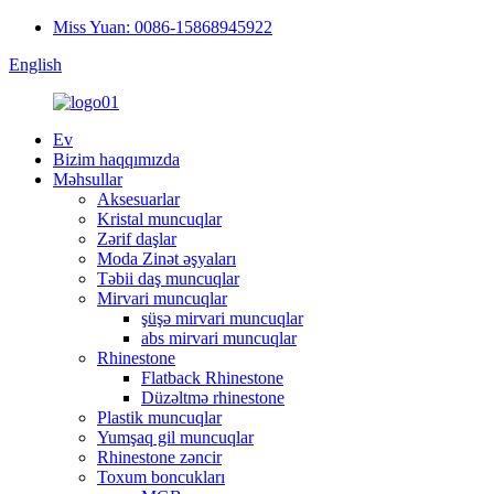
Miss Yuan: 0086-15868945922
English
Ev
Bizim haqqımızda
Məhsullar
Aksesuarlar
Kristal muncuqlar
Zərif daşlar
Moda Zinət əşyaları
Təbii daş muncuqlar
Mirvari muncuqlar
şüşə mirvari muncuqlar
abs mirvari muncuqlar
Rhinestone
Flatback Rhinestone
Düzəltmə rhinestone
Plastik muncuqlar
Yumşaq gil muncuqlar
Rhinestone zəncir
Toxum boncukları