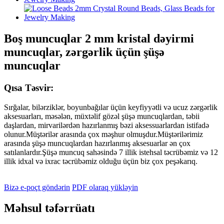
Boş muncuqlar 2 mm kristal dəyirmi
muncuqlar, zərgərlik üçün şüşə
muncuqlar
Qısa Təsvir:
Sırğalar, bilərziklər, boyunbağılar üçün keyfiyyətli və ucuz zərgərlik
aksesuarları, məsələn, müxtəlif gözəl şüşə muncuqlardan, təbii
daşlardan, mirvarilərdən hazırlanmış bəzi aksessuarlardan istifadə
olunur.Müştərilər arasında çox məşhur olmuşdur.Müştərilərimiz
arasında şüşə muncuqlardan hazırlanmış aksesuarlar ən çox
satılanlardır.Şüşə muncuq sahəsində 7 illik istehsal təcrübəmiz və 12
illik idxal və ixrac təcrübəmiz olduğu üçün biz çox peşəkarıq.
Bizə e-poçt göndərin
PDF olaraq yükləyin
Məhsul təfərrüatı