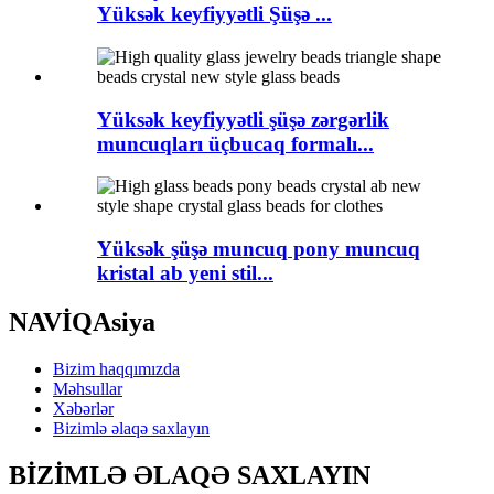
Yüksək keyfiyyətli Şüşə ...
Yüksək keyfiyyətli şüşə zərgərlik
muncuqları üçbucaq formalı...
Yüksək şüşə muncuq pony muncuq
kristal ab yeni stil...
NAVİQAsiya
Bizim haqqımızda
Məhsullar
Xəbərlər
Bizimlə əlaqə saxlayın
BİZİMLƏ ƏLAQƏ SAXLAYIN