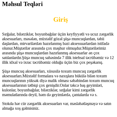
Məhsul Teqləri
Giriş
Sırğalar, bilərziklər, boyunbağılar üçün keyfiyyətli və ucuz zərgərlik
aksesuarları, məsələn, müxtəlif gözəl şüşə muncuqlardan, təbii
daşlardan, mirvarilərdən hazırlanmış bəzi aksessuarlardan istifadə
olunur.Müştərilər arasında çox məşhur olmuşdur.Müştərilərimiz
arasında şüşə muncuqlardan hazırlanmış aksesuarlar ən çox
satılanlardır.Şüşə muncuq sahəsində 7 illik istehsal təcrübəmiz və 12
illik idxal və ixrac təcrübəmiz olduğu üçün biz çox peşəkarıq.
Şüşə muncuq aksesuarları, xüsusilə toxum muncuq zərgərlik
aksesuarları.Müxtəlif formalara və naxışlara bükülə bilən toxum
muncuqlarının yüksək diyə malik olması səbəbindən toxum muncuq
aksesuarlarının tətbiqi çox genişdir.Onlar təkcə baş geyimləri,
kulonlar, boyunbağılar, bilərziklər, sırğalar kimi zərgərlik
məmulatlarında deyil, həm də geyimlərdə, çantalarda və s.
Stokda hər cür zərgərlik aksesuarları var, məsləhətləşməyə və satın
almağa xoş gəlmisiniz.