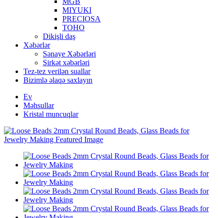
MGB
MIYUKI
PRECIOSA
TOHO
Dikişli daş
Xəbərlər
Sənaye Xəbərləri
Şirkət xəbərləri
Tez-tez verilən suallar
Bizimlə əlaqə saxlayın
Ev
Məhsullar
Kristal muncuqlar