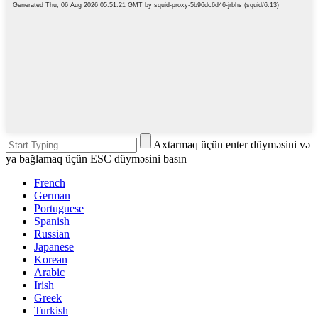
Axtarmaq üçün enter düyməsini və
ya bağlamaq üçün ESC düyməsini basın
French
German
Portuguese
Spanish
Russian
Japanese
Korean
Arabic
Irish
Greek
Turkish