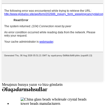
Mesajınızı buraya yazın və bizə göndərin
Əlaqədar
məhsullar