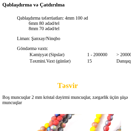
Qablaşdırma və Çatdırılma
Qablaşdırma təfərrüatları: 4mm 100 əd
6mm 80 ədəd/tel
8mm 70 ədəd/tel
Liman: Şanxay/Ninqbo
Göndərmə vaxtı:
Kəmiyyət (Sipslər)
1 - 200000
> 2000
Təxmini.Vaxt (günlər)
15
Danışıq
Təsvir
Boş muncuqlar 2 mm kristal dəyirmi muncuqlar, zərgərlik üçün şüşə
muncuqlar