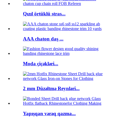
Qızıl örtüklü stras...
AAA chaton daş ...
Moda çiçəkləri...
2 mm Düzəltmə Reynləri...
Yapışqan vərəq qazma...