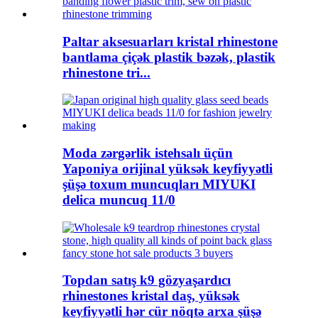
Paltar aksesuarları kristal rhinestone
bantlama çiçək plastik bəzək, plastik
rhinestone tri...
Moda zərgərlik istehsalı üçün
Yaponiya orijinal yüksək keyfiyyətli
şüşə toxum muncuqları MIYUKI
delica muncuq 11/0
Topdan satış k9 gözyaşardıcı
rhinestones kristal daş, yüksək
keyfiyyətli hər cür nöqtə arxa şüşə