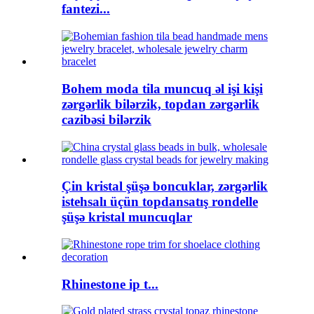
fantezi...
Bohem moda tila muncuq əl işi kişi
zərgərlik bilərzik, topdan zərgərlik
cazibəsi bilərzik
Çin kristal şüşə boncuklar, zərgərlik
istehsalı üçün topdansatış rondelle
şüşə kristal muncuqlar
Rhinestone ip t...