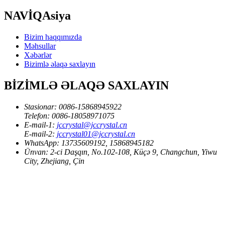
NAVİQAsiya
Bizim haqqımızda
Məhsullar
Xəbərlər
Bizimlə əlaqə saxlayın
BİZİMLƏ ƏLAQƏ SAXLAYIN
Stasionar:
0086-15868945922
Telefon:
0086-18058971075
E-mail-1:
jccrystal@jccrystal.cn
E-mail-2:
jccrystal01@jccrystal.cn
WhatsApp:
13735609192, 15868945182
Ünvan:
2-ci Daşqın, No.102-108, Küçə 9, Changchun, Yiwu
City, Zhejiang, Çin