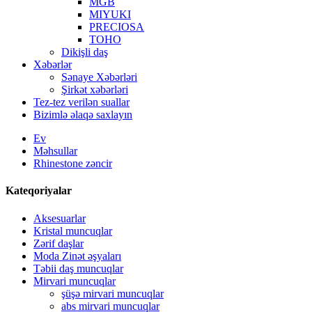
MGB
MIYUKI
PRECIOSA
TOHO
Dikişli daş
Xəbərlər
Sənaye Xəbərləri
Şirkət xəbərləri
Tez-tez verilən suallar
Bizimlə əlaqə saxlayın
Ev
Məhsullar
Rhinestone zəncir
Kateqoriyalar
Aksesuarlar
Kristal muncuqlar
Zərif daşlar
Moda Zinət əşyaları
Təbii daş muncuqlar
Mirvari muncuqlar
şüşə mirvari muncuqlar
abs mirvari muncuqlar