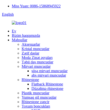
Miss Yuan: 0086-15868945922
English
Ev
Bizim haqqımızda
Məhsullar
Aksesuarlar
Kristal muncuqlar
Zərif daşlar
Moda Zinət əşyaları
Təbii daş muncuqlar
Mirvari muncuqlar
şüşə mirvari muncuqlar
abs mirvari muncuqlar
Rhinestone
Flatback Rhinestone
Düzəltmə rhinestone
Plastik muncuqlar
Yumşaq gil muncuqlar
Rhinestone zəncir
Toxum boncukları