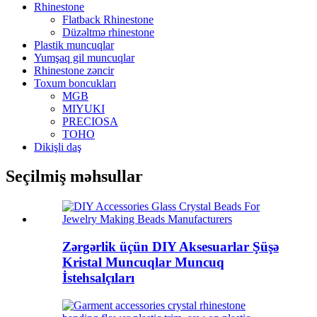
Rhinestone
Flatback Rhinestone
Düzəltmə rhinestone
Plastik muncuqlar
Yumşaq gil muncuqlar
Rhinestone zəncir
Toxum boncukları
MGB
MIYUKI
PRECIOSA
TOHO
Dikişli daş
Seçilmiş məhsullar
Zərgərlik üçün DIY Aksesuarlar Şüşə
Kristal Muncuqlar Muncuq
İstehsalçıları