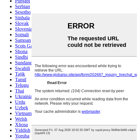
Punjabi
Serbian
Sesotho
Sinhala
Slovak
Slovenian
Somali
Samoan
Scots Gaelic
Shona
Sindhi
Sundanese
Swahili
Tajik
Tamil
Telugu
Thai
Ukrainian
Urdu
Uzbek
Vietnamese
Welsh
Xhosa
Yiddish
Yoruba