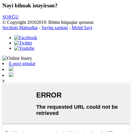
Nəyi bilmək istəyirsən?
SORĞU
© Copyright 20102019: Bütün hüquqlar qorunur.
Seçilmiş Məhsullar
-
Saytın xəritəsi
-
Mobil Sayt
E-poçt göndər
x