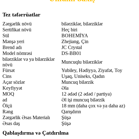
Tez təfərrüatlar
Zərgərlik növü
bilərziklər, bilərziklər
Sertifikat növü
Heç biri
Stil
BOHEMİYA
Mənşə yeri
Zhejiang, Çin
Brend adı
JC Crystal
Model nömrəsi
DS-BB01
bilərziklər və ya bilərziklər
Muncuqlu bilərziklər
növü
Fürsət
Yubiley, Hədiyyə, Ziyafət, Toy
Cins
Uşaq, Uniseks, Qadın
Açar sözlər
Muncuq bilərzik
Keyfiyyət
Əla
MOQ
12 ədəd (2 ədəd / partiya)
ad
Əl işi muncuq bilərzik
Ölçü
18 mm (daha çox və ya daha az)
Rəng
Qarışdırın
Zərgərlik Əsas Materialı
Şüşə
Əsas daş
Şüşə
Qablaşdırma və Çatdırılma