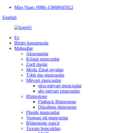
Miss Yuan: 0086-15868945922
English
Ev
Bizim haqqımızda
Məhsullar
Aksesuarlar
Kristal muncuqlar
Zərif daşlar
Moda Zinət əşyaları
Təbii daş muncuqlar
Mirvari muncuqlar
şüşə mirvari muncuqlar
abs mirvari muncuqlar
Rhinestone
Flatback Rhinestone
Düzəltmə rhinestone
Plastik muncuqlar
Yumşaq gil muncuqlar
Rhinestone zəncir
Toxum boncukları