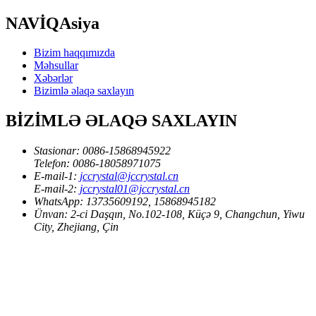
NAVİQAsiya
Bizim haqqımızda
Məhsullar
Xəbərlər
Bizimlə əlaqə saxlayın
BİZİMLƏ ƏLAQƏ SAXLAYIN
Stasionar:
0086-15868945922
Telefon:
0086-18058971075
E-mail-1:
jccrystal@jccrystal.cn
E-mail-2:
jccrystal01@jccrystal.cn
WhatsApp:
13735609192, 15868945182
Ünvan:
2-ci Daşqın, No.102-108, Küçə 9, Changchun, Yiwu
City, Zhejiang, Çin