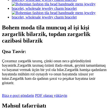
Bohem moda tila muncuq əl işi kişi
zərgərlik bilərzik, topdan zərgərlik
cazibəsi bilərzik
Qısa Təsvir:
Çoxumuz zərgərlik taxırıq, çünki onun necə göründüyünü
bəyənirik.Zərgərlik taxmaq özünü ifadə etmək, geyimi tamamlamaq
və bəyanat vermək üçün bir yol ola bilər.Zərgərlik həmişə qadınların
həyatında mühüm rol oynayıb və onun həyatında xüsusi yer
tutur.Zərgərlik həm də qadının şəxsi və peşəkar həyatına təsir
göstərir.
Bizə e-poçt göndərin
PDF olaraq yükləyin
Məhsul təfərrüatı