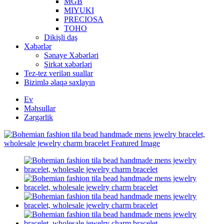
MGB
MIYUKI
PRECIOSA
TOHO
Dikişli daş
Xəbərlər
Sənaye Xəbərləri
Şirkət xəbərləri
Tez-tez verilən suallar
Bizimlə əlaqə saxlayın
Ev
Məhsullar
Zərgərlik