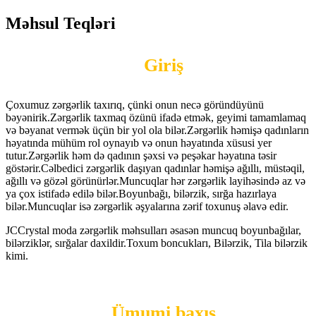
Məhsul Teqləri
Giriş
Çoxumuz zərgərlik taxırıq, çünki onun necə göründüyünü
bəyənirik.Zərgərlik taxmaq özünü ifadə etmək, geyimi tamamlamaq
və bəyanat vermək üçün bir yol ola bilər.Zərgərlik həmişə qadınların
həyatında mühüm rol oynayıb və onun həyatında xüsusi yer
tutur.Zərgərlik həm də qadının şəxsi və peşəkar həyatına təsir
göstərir.Cəlbedici zərgərlik daşıyan qadınlar həmişə ağıllı, müstəqil,
ağıllı və gözəl görünürlər.Muncuqlar hər zərgərlik layihəsində az və
ya çox istifadə edilə bilər.Boyunbağı, bilərzik, sırğa hazırlaya
bilər.Muncuqlar isə zərgərlik əşyalarına zərif toxunuş əlavə edir.
JCCrystal moda zərgərlik məhsulları əsasən muncuq boyunbağılar,
bilərziklər, sırğalar daxildir.Toxum boncukları, Bilərzik, Tila bilərzik
kimi.
Ümumi baxış