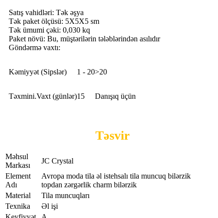
Satış vahidləri: Tək əşya
Tək paket ölçüsü: 5X5X5 sm
Tək ümumi çəki: 0,030 kq
Paket növü: Bu, müştərilərin tələblərindən asılıdır
Göndərmə vaxtı:
Kəmiyyət (Sipslər)
1 - 20
>20
Təxmini.Vaxt (günlər)
15
Danışıq üçün
Təsvir
Məhsul
JC Crystal
Markası
Element
Avropa moda tila əl istehsalı tila muncuq bilərzik
Adı
topdan zərgərlik charm bilərzik
Material
Tila muncuqları
Texnika
Əl işi
Keyfiyyət
A