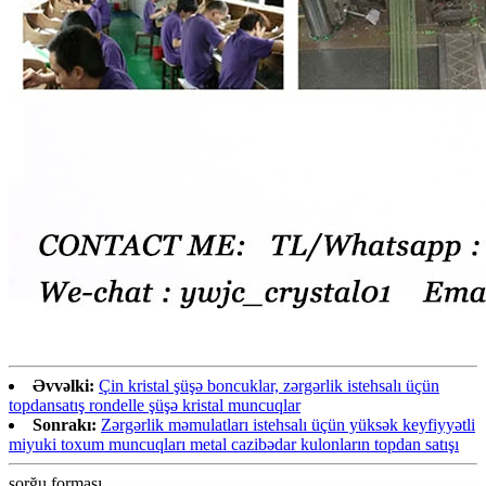
Əvvəlki:
Çin kristal şüşə boncuklar, zərgərlik istehsalı üçün
topdansatış rondelle şüşə kristal muncuqlar
Sonrakı:
Zərgərlik məmulatları istehsalı üçün yüksək keyfiyyətli
miyuki toxum muncuqları metal cazibədar kulonların topdan satışı
sorğu forması