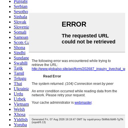
Punjabi
Serbian
Sesotho
Sinhala
Slovak
Slovenian
Somali
Samoan
Scots Gaelic
Shona
Sindhi
Sundanese
Swahili
Tajik
Tamil
Telugu
Thai
Ukrainian
Urdu
Uzbek
Vietnamese
Welsh
Xhosa
Yiddish
Yoruba