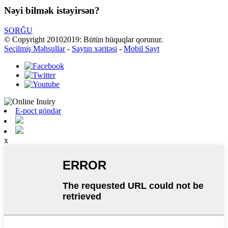
Nəyi bilmək istəyirsən?
SORĞU
© Copyright 20102019: Bütün hüquqlar qorunur.
Seçilmiş Məhsullar
-
Saytın xəritəsi
-
Mobil Sayt
E-poçt göndər
x