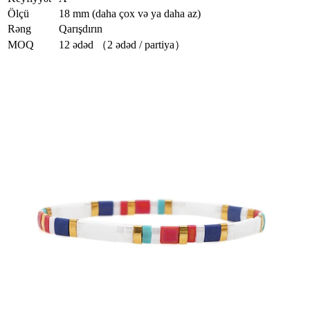
Ölçü
18 mm (daha çox və ya daha az)
Rəng
Qarışdırın
MOQ
12 ədəd （2 ədəd / partiya）