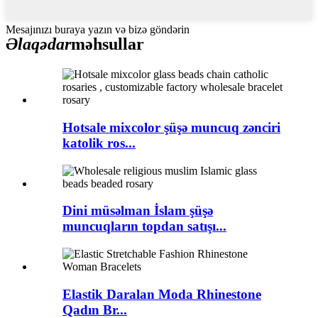
Mesajınızı buraya yazın və bizə göndərin
Əlaqədar
məhsullar
Hotsale mixcolor şüşə muncuq zənciri
katolik ros...
Dini müsəlman İslam şüşə
muncuqların topdan satışı...
Elastik Daralan Moda Rhinestone
Qadın Br...