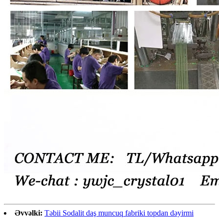
Əvvəlki:
Təbii Sodalit daş muncuq fabriki topdan dəyirmi