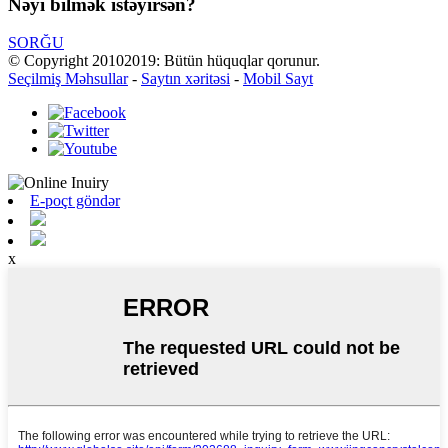
Nəyi bilmək istəyirsən?
SORĞU
© Copyright 20102019: Bütün hüquqlar qorunur.
Seçilmiş Məhsullar
-
Saytın xəritəsi
-
Mobil Sayt
E-poçt göndər
x