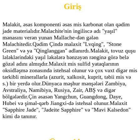
Giriş
Malakit, əsas komponenti əsas mis karbonat olan qədim
jade materialıdır.Malachite'nin ingiliscə adı "yaşıl"
mənasını verən yunan Mallache-dən gələn
Malachitedir.Qədim Çində malaxit "Lvqing", "Stone
Green" və ya "Qinglanggan" adlanırdı.Malakit, tovuz quşu
lələklərindəki yaşıl ləkələrə bənzəyən rənginə görə belə
gözəl adını almışdır.Malaxit mis sulfid yataqlarının
oksidləşmə zonasında istehsal olunur və çox vaxt digər mis
tərkibli minerallarla (azurit, xalkosit, kuprit, təbii mis və
s.) bir yerdə olur.Dünyaca məşhur mənşələri Zambiya,
Avstraliya, Namibiya, Rusiya, Zair, ABŞ və digər
bölgələrdir.Çin əsasən Yangchun, Guangdong, Daye,
Hubei və şimal-qərb Jiangxi-də istehsal olunur.Malaxit
"Sapphire Jade", "Jadeite Sapphire" və "Mavi Kalsedon"
kimi də tanınır.