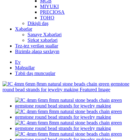
MGB
MIYUKI
PRECIOSA
TOHO
Dikişli daş
Xəbərlər
Sənaye Xəbərləri
Şirkət xəbərləri
Tez-tez verilən suallar
Bizimlə əlaqə saxlayın
Ev
Məhsullar
Təbii daş muncuqlar