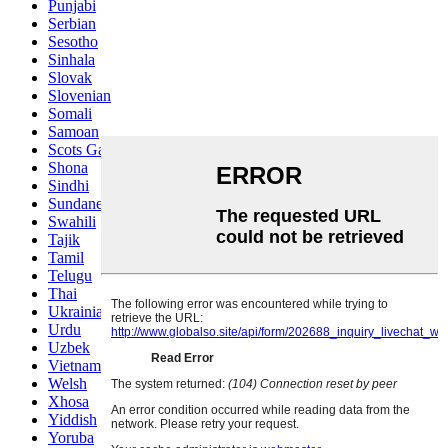
Punjabi
Serbian
Sesotho
Sinhala
Slovak
Slovenian
Somali
Samoan
Scots Gaelic
Shona
Sindhi
Sundanese
Swahili
Tajik
Tamil
Telugu
Thai
Ukrainian
Urdu
Uzbek
Vietnamese
Welsh
Xhosa
Yiddish
Yoruba