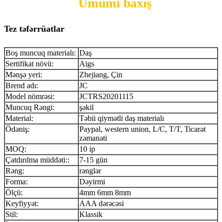
Ümumi baxış
Tez təfərrüatlar
Boş muncuq materialı:
Daş
Sertifikat növü:
Aigs
Mənşə yeri:
Zhejiang, Çin
Brend adı:
JC
Model nömrəsi:
JCTRS20201115
Muncuq Rəngi:
şəkil
Material:
Təbii qiymətli daş materialı
Ödəniş:
Paypal, western union, L/C, T/T, Ticarət
zəmanəti
MOQ:
10 ip
Çatdırılma müddəti::
7-15 gün
Rəng:
rənglər
Forma:
Dəyirmi
Ölçü:
4mm 6mm 8mm
Keyfiyyət:
AAA dərəcəsi
Stil:
Klassik