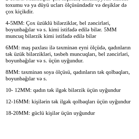
toxumu və ya düyü ucları ölçüsündədir və deşiklər də
çox kiçikdir.
4-5MM: Çox üzüklü bilərziklər, bel zəncirləri,
boyunbağılar və s. kimi istifadə edilə bilər. 5MM
muncuq bilərzik kimi istifadə edilə bilər
6MM: maş paxlası ilə təxminən eyni ölçüdə, qadınların
tək üzük bilərzikləri, təsbeh muncuqları, bel zəncirləri,
boyunbağılar və s. üçün uyğundur.
8MM: təxminən soya ölçüsü, qadınların tək qolbaqları,
boyunbağılar və s.
10- 12MM: qadın tək ilgək bilərzik üçün uyğundur
12-16MM: kişilərin tək ilgək qolbaqları üçün uyğundur
18-20MM: güclü kişilər üçün uyğundur