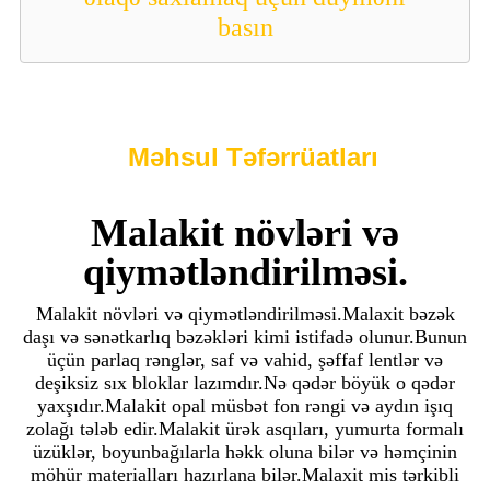
basın
Məhsul Təfərrüatları
Malakit növləri və
qiymətləndirilməsi.
Malakit növləri və qiymətləndirilməsi.Malaxit bəzək
daşı və sənətkarlıq bəzəkləri kimi istifadə olunur.Bunun
üçün parlaq rənglər, saf və vahid, şəffaf lentlər və
deşiksiz sıx bloklar lazımdır.Nə qədər böyük o qədər
yaxşıdır.Malakit opal müsbət fon rəngi və aydın işıq
zolağı tələb edir.Malakit ürək asqıları, yumurta formalı
üzüklər, boyunbağılarla həkk oluna bilər və həmçinin
möhür materialları hazırlana bilər.Malaxit mis tərkibli