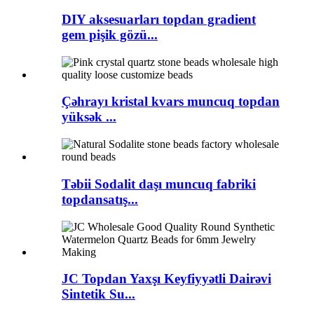
DIY aksesuarları topdan gradient
gem pişik gözü...
Çəhrayı kristal kvars muncuq topdan
yüksək ...
Təbii Sodalit daşı muncuq fabriki
topdansatış...
JC Topdan Yaxşı Keyfiyyətli Dairəvi
Sintetik Su...