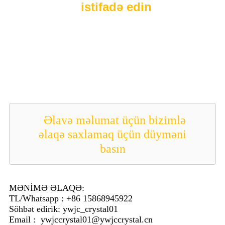
istifadə edin
Əlavə məlumat üçün bizimlə
əlaqə saxlamaq üçün düyməni
basın
MƏNİMƏ ƏLAQƏ:
TL/Whatsapp : +86 15868945922
Söhbət edirik: ywjc_crystal01
Email : ywjccrystal01@ywjccrystal.cn