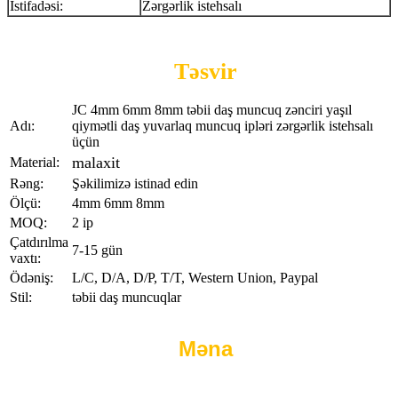
İstifadəsi:
Zərgərlik istehsalı
Təsvir
JC 4mm 6mm 8mm təbii daş muncuq zənciri yaşıl
Adı:
qiymətli daş yuvarlaq muncuq ipləri zərgərlik istehsalı
üçün
malaxit
Material:
Rəng:
Şəkilimizə istinad edin
Ölçü:
4mm 6mm 8mm
MOQ:
2 ip
Çatdırılma
7-15 gün
vaxtı:
Ödəniş:
L/C, D/A, D/P, T/T, Western Union, Paypal
Stil:
təbii daş muncuqlar
Məna