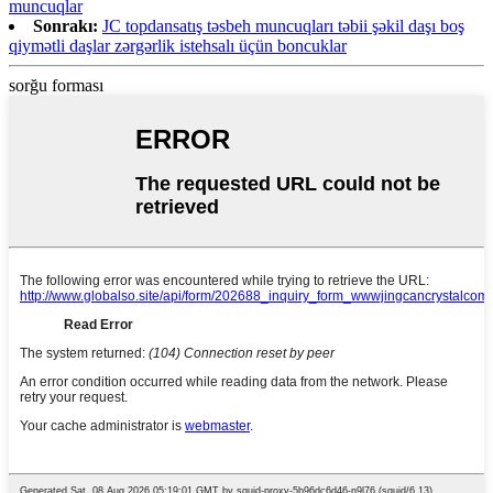
muncuqlar
Sonrakı:
JC topdansatış təsbeh muncuqları təbii şəkil daşı boş
qiymətli daşlar zərgərlik istehsalı üçün boncuklar
sorğu forması