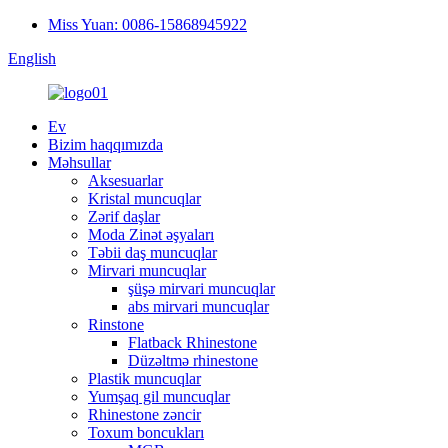
Miss Yuan: 0086-15868945922
English
Ev
Bizim haqqımızda
Məhsullar
Aksesuarlar
Kristal muncuqlar
Zərif daşlar
Moda Zinət əşyaları
Təbii daş muncuqlar
Mirvari muncuqlar
şüşə mirvari muncuqlar
abs mirvari muncuqlar
Rinstone
Flatback Rhinestone
Düzəltmə rhinestone
Plastik muncuqlar
Yumşaq gil muncuqlar
Rhinestone zəncir
Toxum boncukları