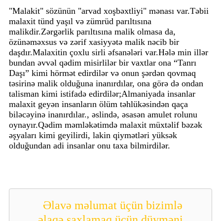
"Malakit" sözünün "arvad xoşbəxtliyi" mənası var.Təbii
malaxit tünd yaşıl və zümrüd parıltısına
malikdir.Zərgərlik parıltısına malik olmasa da,
özünəməxsus və zərif xasiyyətə malik nəcib bir
daşdır.Malaxitin çoxlu sirli əfsanələri var.Hələ min illər
bundan əvvəl qədim misirlilər bir vaxtlar ona “Tanrı
Daşı” kimi hörmət edirdilər və onun şərdən qovmaq
təsirinə malik olduğuna inanırdılar, ona görə də ondan
talisman kimi istifadə edirdilər;Almaniyada insanlar
malaxit geyən insanların ölüm təhlükəsindən qaça
biləcəyinə inanırdılar., əslində, əsasən amulet rolunu
oynayır.Qədim məmləkətimdə malaxit müxtəlif bəzək
əşyaları kimi geyilirdi, lakin qiymətləri yüksək
olduğundan adi insanlar onu taxa bilmirdilər.
Əlavə məlumat üçün bizimlə
əlaqə saxlamaq üçün düyməni