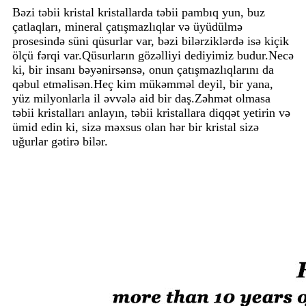
Bəzi təbii kristal kristallarda təbii pambıq yun, buz
çatlaqları, mineral çatışmazlıqlar və üyüdülmə
prosesində süni qüsurlar var, bəzi bilərziklərdə isə kiçik
ölçü fərqi var.Qüsurların gözəlliyi dediyimiz budur.Necə
ki, bir insanı bəyənirsənsə, onun çatışmazlıqlarını da
qəbul etməlisən.Heç kim mükəmməl deyil, bir yana,
yüz milyonlarla il əvvələ aid bir daş.Zəhmət olmasa
təbii kristalları anlayın, təbii kristallara diqqət yetirin və
ümid edin ki, sizə məxsus olan hər bir kristal sizə
uğurlar gətirə bilər.