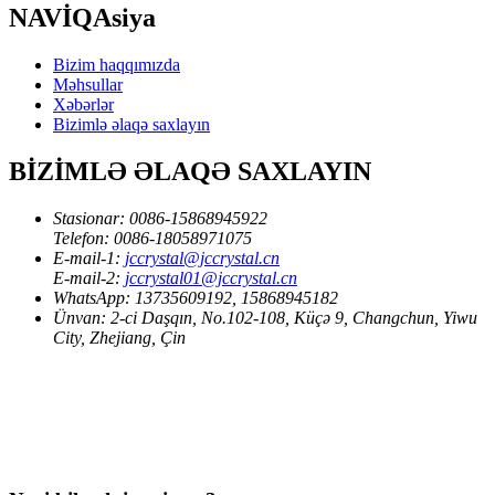
NAVİQAsiya
Bizim haqqımızda
Məhsullar
Xəbərlər
Bizimlə əlaqə saxlayın
BİZİMLƏ ƏLAQƏ SAXLAYIN
Stasionar:
0086-15868945922
Telefon:
0086-18058971075
E-mail-1:
jccrystal@jccrystal.cn
E-mail-2:
jccrystal01@jccrystal.cn
WhatsApp:
13735609192, 15868945182
Ünvan:
2-ci Daşqın, No.102-108, Küçə 9, Changchun, Yiwu
City, Zhejiang, Çin