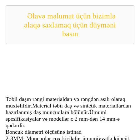
Əlavə məlumat üçün bizimlə
əlaqə saxlamaq üçün düyməni
basın
Təbii daşın rəngi materialdan və rəngdən asılı olaraq
müxtəlifdir.Material təbii daş və sintetik materiallardan
hazırlanmış daş muncuqlara bölünür.Ümumi
spesifikasiyalar və modellər c 2 mm-dən 14 mm-ə
qədərdir.
Boncuk diametri ölçüsünə istinad
2-3MM: Muncuqlar çox kiçikdir, ümumiyyətlə küncüt