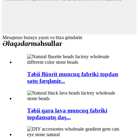
Mesajınızı buraya yazın və bizə göndərin
Əlaqədar
məhsullar
Təbii flüorit muncuq fabriki topdan
satış fərqlənir...
Təbii qara lava muncuq fabriki
topdansatış daş...