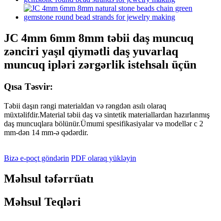
JC 4mm 6mm 8mm təbii daş muncuq
zənciri yaşıl qiymətli daş yuvarlaq
muncuq ipləri zərgərlik istehsalı üçün
Qısa Təsvir:
Təbii daşın rəngi materialdan və rəngdən asılı olaraq
müxtəlifdir.Material təbii daş və sintetik materiallardan hazırlanmış
daş muncuqlara bölünür.Ümumi spesifikasiyalar və modellər c 2
mm-dən 14 mm-ə qədərdir.
Bizə e-poçt göndərin
PDF olaraq yükləyin
Məhsul təfərrüatı
Məhsul Teqləri