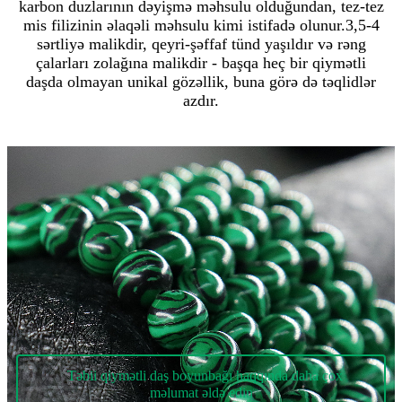
karbon duzlarının dəyişmə məhsulu olduğundan, tez-tez
mis filizinin əlaqəli məhsulu kimi istifadə olunur.3,5-4
sərtliyə malikdir, qeyri-şəffaf tünd yaşıldır və rəng
çalarları zolağına malikdir - başqa heç bir qiymətli
daşda olmayan unikal gözəllik, buna görə də təqlidlər
azdır.
Təbii qiymətli daş boyunbağı haqqında daha çox
məlumat əldə edin