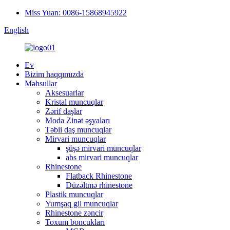
Miss Yuan: 0086-15868945922
English
Ev
Bizim haqqımızda
Məhsullar
Aksesuarlar
Kristal muncuqlar
Zərif daşlar
Moda Zinət əşyaları
Təbii daş muncuqlar
Mirvari muncuqlar
şüşə mirvari muncuqlar
abs mirvari muncuqlar
Rhinestone
Flatback Rhinestone
Düzəltmə rhinestone
Plastik muncuqlar
Yumşaq gil muncuqlar
Rhinestone zəncir
Toxum boncukları