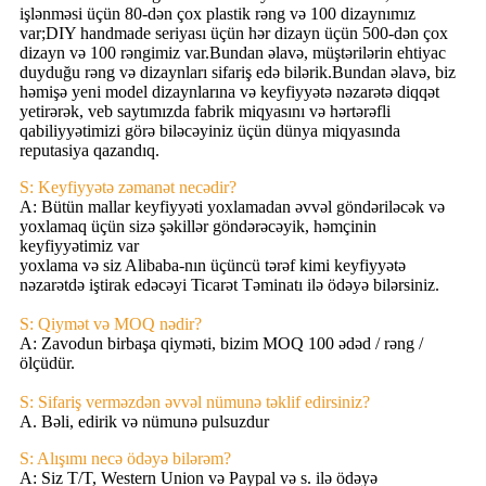
işlənməsi üçün 80-dən çox plastik rəng və 100 dizaynımız
var;DIY handmade seriyası üçün hər dizayn üçün 500-dən çox
dizayn və 100 rəngimiz var.Bundan əlavə, müştərilərin ehtiyac
duyduğu rəng və dizaynları sifariş edə bilərik.Bundan əlavə, biz
həmişə yeni model dizaynlarına və keyfiyyətə nəzarətə diqqət
yetirərək, veb saytımızda fabrik miqyasını və hərtərəfli
qabiliyyətimizi görə biləcəyiniz üçün dünya miqyasında
reputasiya qazandıq.
S: Keyfiyyətə zəmanət necədir?
A: Bütün mallar keyfiyyəti yoxlamadan əvvəl göndəriləcək və
yoxlamaq üçün sizə şəkillər göndərəcəyik, həmçinin
keyfiyyətimiz var
yoxlama və siz Alibaba-nın üçüncü tərəf kimi keyfiyyətə
nəzarətdə iştirak edəcəyi Ticarət Təminatı ilə ödəyə bilərsiniz.
S: Qiymət və MOQ nədir?
A: Zavodun birbaşa qiyməti, bizim MOQ 100 ədəd / rəng /
ölçüdür.
S: Sifariş verməzdən əvvəl nümunə təklif edirsiniz?
A. Bəli, edirik və nümunə pulsuzdur
S: Alışımı necə ödəyə bilərəm?
A: Siz T/T, Western Union və Paypal və s. ilə ödəyə