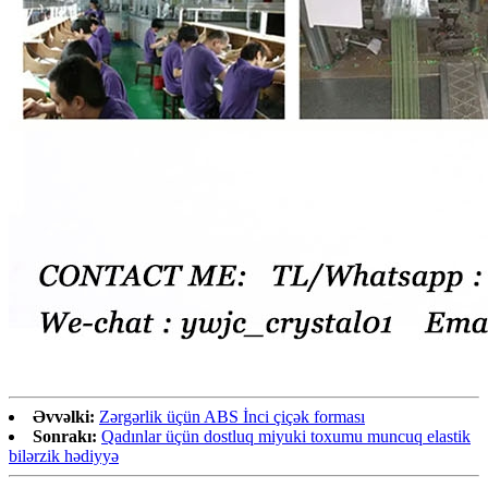
Əvvəlki:
Zərgərlik üçün ABS İnci çiçək forması
Sonrakı:
Qadınlar üçün dostluq miyuki toxumu muncuq elastik
bilərzik hədiyyə