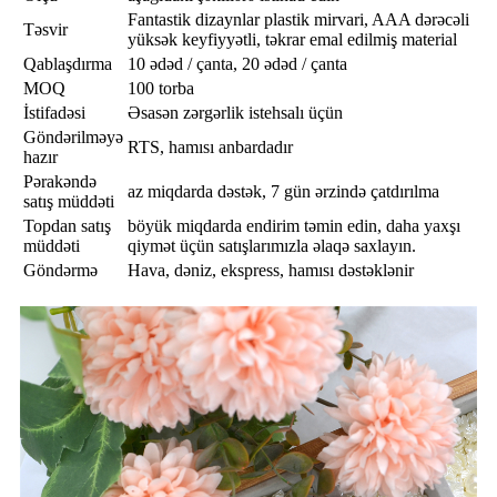
Fantastik dizaynlar plastik mirvari, AAA dərəcəli
Təsvir
yüksək keyfiyyətli, təkrar emal edilmiş material
Qablaşdırma
10 ədəd / çanta, 20 ədəd / çanta
MOQ
100 torba
İstifadəsi
Əsasən zərgərlik istehsalı üçün
Göndərilməyə
RTS, hamısı anbardadır
hazır
Pərakəndə
az miqdarda dəstək, 7 gün ərzində çatdırılma
satış müddəti
Topdan satış
böyük miqdarda endirim təmin edin, daha yaxşı
müddəti
qiymət üçün satışlarımızla əlaqə saxlayın.
Göndərmə
Hava, dəniz, ekspress, hamısı dəstəklənir