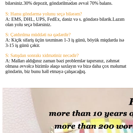
bilərsiniz.30% depozit, göndərilmədən əvvəl 70% balans.
S: Hansı göndərmə yolunu seçə bilərəm?
A: EMS, DHL, UPS, FedEx, dəniz və s. göndərə bilərik.Lazım
olan yolu seçə bilərsiniz.
S: Çatdırılma müddəti nə qədərdir?
A: Kiçik sifariş üçün təxminən 1-3 iş günü, böyük miqdarda isə
3-15 iş günü çəkir.
S: Satışdan sonrakı xidmətiniz necədir?
A: Malları aldığınız zaman bəzi problemlər tapırsınız, zəhmət
olmasa əvvəlcə bizimlə əlaqə saxlayın və bizə daha çox məlumat
göndərin, biz bunu həll etməyə çalışacağıq.