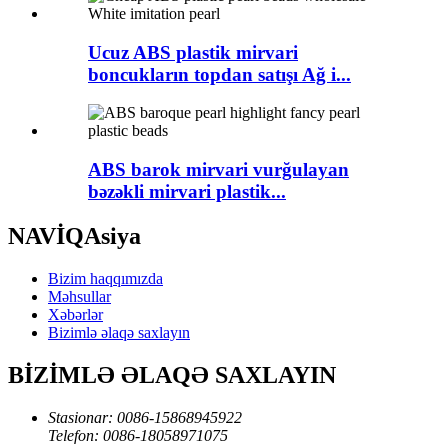
Ucuz ABS plastik mirvari
boncukların topdan satışı Ağ i...
ABS barok mirvari vurğulayan
bəzəkli mirvari plastik...
NAVİQAsiya
Bizim haqqımızda
Məhsullar
Xəbərlər
Bizimlə əlaqə saxlayın
BİZİMLƏ ƏLAQƏ SAXLAYIN
Stasionar:
0086-15868945922
Telefon:
0086-18058971075