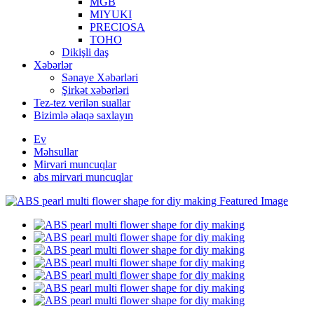
MGB
MIYUKI
PRECIOSA
TOHO
Dikişli daş
Xəbərlər
Sənaye Xəbərləri
Şirkət xəbərləri
Tez-tez verilən suallar
Bizimlə əlaqə saxlayın
Ev
Məhsullar
Mirvari muncuqlar
abs mirvari muncuqlar