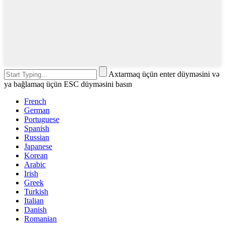
Axtarmaq üçün enter düyməsini və
ya bağlamaq üçün ESC düyməsini basın
French
German
Portuguese
Spanish
Russian
Japanese
Korean
Arabic
Irish
Greek
Turkish
Italian
Danish
Romanian