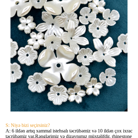
S: Niyə bizi seçirsiniz?
A: 6 ildən artıq xammal istehsalı təcrübəmiz və 10 ildən çox ixrac
təcrübəmiz var.Rənglərimiz və dizaynımız müxtəlifdir, rhinestone