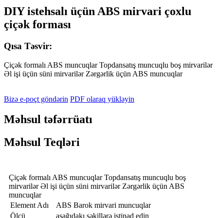
DIY istehsalı üçün ABS mirvari çoxlu
çiçək forması
Qısa Təsvir:
Çiçək formalı ABS muncuqlar Topdansatış muncuqlu boş mirvarilər
Əl işi üçün süni mirvarilər Zərgərlik üçün ABS muncuqlar
Bizə e-poçt göndərin
PDF olaraq yükləyin
Məhsul təfərrüatı
Məhsul Teqləri
Çiçək formalı ABS muncuqlar Topdansatış muncuqlu boş
mirvarilər Əl işi üçün süni mirvarilər Zərgərlik üçün ABS
muncuqlar
Element Adı
ABS Barok mirvari muncuqlar
Ölçü
aşağıdakı şəkillərə istinad edin