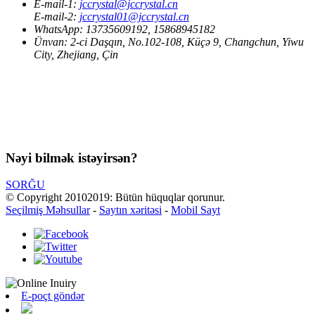
E-mail-1:
jccrystal@jccrystal.cn
E-mail-2:
jccrystal01@jccrystal.cn
WhatsApp:
13735609192, 15868945182
Ünvan:
2-ci Daşqın, No.102-108, Küçə 9, Changchun, Yiwu
City, Zhejiang, Çin
Nəyi bilmək istəyirsən?
SORĞU
© Copyright 20102019: Bütün hüquqlar qorunur.
Seçilmiş Məhsullar
-
Saytın xəritəsi
-
Mobil Sayt
E-poçt göndər