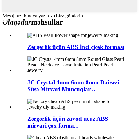
Mesajınızı buraya yazın və bizə göndərin
Əlaqədar
məhsullar
Zərgərlik üçün ABS İnci çiçək forması
JC Crystal 4mm 6mm 8mm Dairəvi
Şüşə Mirvari Muncuqlar ...
Zərgərlik üçün zavod ucuz ABS
mirvari çox forma...