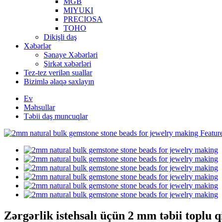
MGB
MIYUKI
PRECIOSA
TOHO
Dikişli daş
Xəbərlər
Sənaye Xəbərləri
Şirkət xəbərləri
Tez-tez verilən suallar
Bizimlə əlaqə saxlayın
Ev
Məhsullar
Təbii daş muncuqlar
Zərgərlik istehsalı üçün 2 mm təbii toplu 