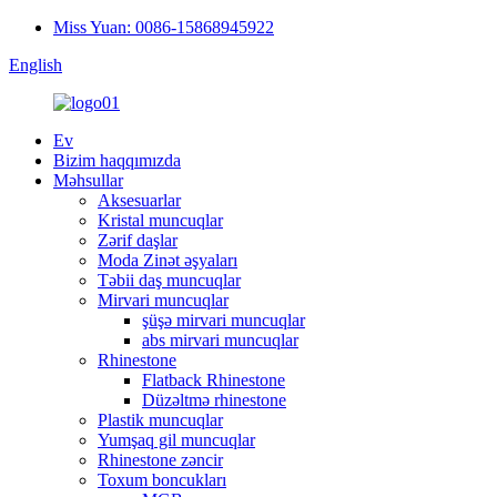
Miss Yuan: 0086-15868945922
English
Ev
Bizim haqqımızda
Məhsullar
Aksesuarlar
Kristal muncuqlar
Zərif daşlar
Moda Zinət əşyaları
Təbii daş muncuqlar
Mirvari muncuqlar
şüşə mirvari muncuqlar
abs mirvari muncuqlar
Rhinestone
Flatback Rhinestone
Düzəltmə rhinestone
Plastik muncuqlar
Yumşaq gil muncuqlar
Rhinestone zəncir
Toxum boncukları