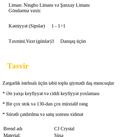
Liman: Ningbo Limanı və Şanxay Limanı
Göndərmə vaxtı:
Kəmiyyət (Sipslər)
1 - 1
>1
Təxmini.Vaxt (günlər)
3
Danışıq üçün
Təsvir
Zərgərlik istehsalı üçün təbii toplu qiymətli daş muncuqlar
* Ən yaxşı keyfiyyət və ciddi keyfiyyət yoxlaması
* Bir çox stok və 130-dan çox müxtəlif rəng
* Sürətli çatdırılma və satış sonrası xidmət
Brend adı
CJ Crystal
Material:
Şüşə