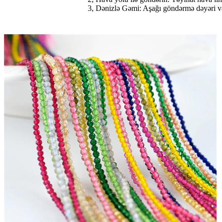
3, Dənizlə Gəmi: Aşağı göndərmə dəyəri və