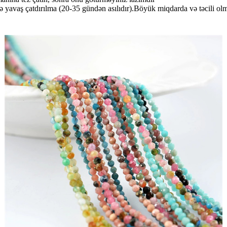
 yavaş çatdırılma (20-35 gündən asılıdır).Böyük miqdarda və təcili ol