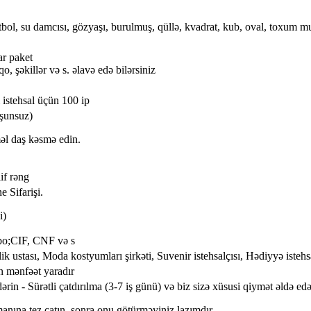
bol, ​​su damcısı, gözyaşı, burulmuş, qüllə, kvadrat, kub, oval, toxum m
ar paket
, şəkillər və s. əlavə edə bilərsiniz
 istehsal üçün 100 ip
uşunsuz)
əl daş kəsmə edin.
if rəng
e Sifarişi.
i)
bo;CIF, CNF və s
lik ustası, Moda kostyumları şirkəti, Suvenir istehsalçısı, Hədiyyə istehsa
n mənfəət yaradır
rin - Sürətli çatdırılma (3-7 iş günü) və biz sizə xüsusi qiymət əldə edə
manına tez çatın, sonra onu götürməyiniz lazımdır