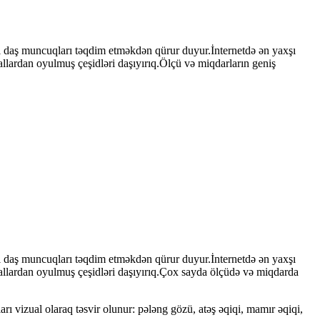
bii daş muncuqları təqdim etməkdən qürur duyur.İnternetdə ən yaxşı
rallardan oyulmuş çeşidləri daşıyırıq.Ölçü və miqdarların geniş
bii daş muncuqları təqdim etməkdən qürur duyur.İnternetdə ən yaxşı
nerallardan oyulmuş çeşidləri daşıyırıq.Çox sayda ölçüdə və miqdarda
rı vizual olaraq təsvir olunur: pələng gözü, atəş əqiqi, mamır əqiqi,