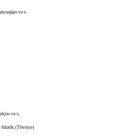
uncuqları və s.
lçısı və s.
 bilərik (Tövsiyə)