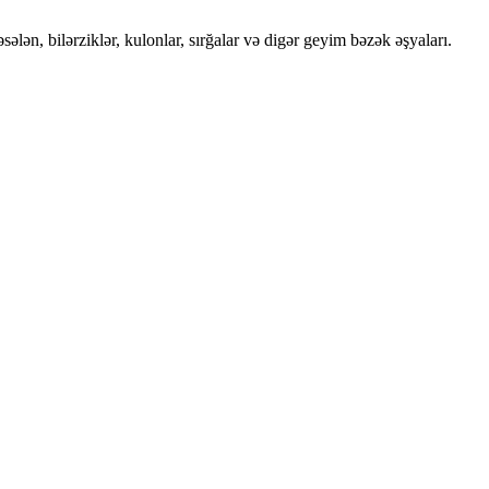
lən, bilərziklər, kulonlar, sırğalar və digər geyim bəzək əşyaları.