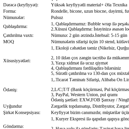
Dərəcə (keyfiyyət):
Yüksək keyfiyyətli material+ Əla Texnika
Forma:
Rondelle, bicone, uzun biocne, dəyirmi, fut
Nümunələr:
Pulsuz
1, Qablaşdırmamız: Bubble wrap ilə peşək
Qablaşdırma:
2.Xüsusi Qablaşdırma: İstəyinizə əsasən loqo
Çatdırılma vaxtı:
Nümunə: 2 gün ərzində.İstehsal: 5-15 gün
MOQ
Nümunələrin sifarişi üçün 10 stend, kütləvi
1, Ekoloji cəhətdən təmiz (Nikelsiz, Qurğ
2, 10 ildən çox zəngin təcrübə ilə mükəmm
Xüsusiyyətləri:
3, Yaxşı xidmət ilə ucuz qiymət
4, Qablaşdırmanı fərdiləşdirə bilərsiniz
5, Sürətli çatdırılma və 130-dan çox müxtəl
1,.Ticarət Təminatı Sifarişi, Alibaba On Lin
2,L/C;T/T (Bank köçürməsi, Pul köçürməs
Ödəniş:
3, PayPal, Western Union, pul qramı
Ödəniş şərtləri: EXW,FOB Şanxay / Ning
Uyğundur
Zərgərlik topdansatışı, Distribyutor, Zərgər
Şirkət Konsepsiyası:
Keyfiyyət bizim canımızdır, müştərilər üçü
1, Kuryer Ekspresi ilə qapıdan qapıya göndə
Göndərmə:
2, Hava yolu ilə göndərin: Təyinat hava li