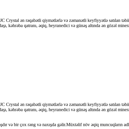
JC Crystal ən rəqabətli qiymətlərlə və zəmanətli keyfiyyətlə satılan tə
r daşı, kəhrəba qatranı, əqiq, heyranedici və günəş altında ən gözəl mine
JC Crystal ən rəqabətli qiymətlərlə və zəmanətli keyfiyyətlə satılan tə
or daşı, kəhrəba qatranı, əqiq, heyranedici və günəş altında ən gözəl mi
aşdır və bir çox rəng və naxışda gəlir.Müxtəlif növ əqiq muncuqların adla