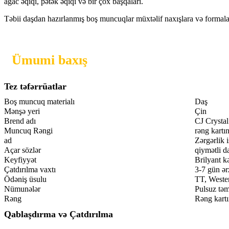
ağac əqiqi, pətək əqiqi və bir çox başqaları.
Təbii daşdan hazırlanmış boş muncuqlar müxtəlif naxışlara və formalara
Ümumi baxış
Tez təfərrüatlar
Boş muncuq materialı
Daş
Mənşə yeri
Çin
Brend adı
CJ Crystal
Muncuq Rəngi
rəng kartı
ad
Zərgərlik 
Açar sözlər
qiymətli d
Keyfiyyət
Brilyant k
Çatdırılma vaxtı
3-7 gün ər
Ödəniş üsulu
TT, Weste
Nümunələr
Pulsuz tə
Rəng
Rəng kartı
Qablaşdırma və Çatdırılma