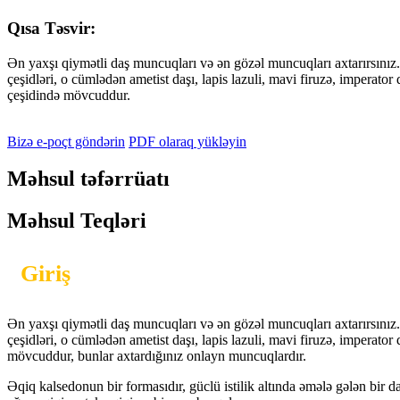
Qısa Təsvir:
Ən yaxşı qiymətli daş muncuqları və ən gözəl muncuqları axtarırsınız.
çeşidləri, o cümlədən ametist daşı, lapis lazuli, mavi firuzə, imperato
çeşidində mövcuddur.
Bizə e-poçt göndərin
PDF olaraq yükləyin
Məhsul təfərrüatı
Məhsul Teqləri
Giriş
Ən yaxşı qiymətli daş muncuqları və ən gözəl muncuqları axtarırsınız.
çeşidləri, o cümlədən ametist daşı, lapis lazuli, mavi firuzə, imperat
mövcuddur, bunlar axtardığınız onlayn muncuqlardır.
Əqiq kalsedonun bir formasıdır, güclü istilik altında əmələ gələn bir d