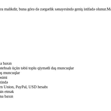
 malikdir, buna görə də zərgərlik sənayesində geniş istifadə olunur.Məsə
na baxın
istehsalı üçün təbii toplu qiymətli daş muncuqlar
aş muncuqlar
əsimi
zində
rn Union, PayPal, USD hesabı
min etmək
na baxın