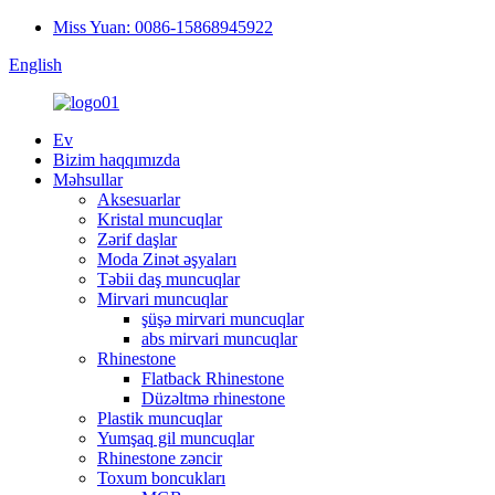
Miss Yuan: 0086-15868945922
English
Ev
Bizim haqqımızda
Məhsullar
Aksesuarlar
Kristal muncuqlar
Zərif daşlar
Moda Zinət əşyaları
Təbii daş muncuqlar
Mirvari muncuqlar
şüşə mirvari muncuqlar
abs mirvari muncuqlar
Rhinestone
Flatback Rhinestone
Düzəltmə rhinestone
Plastik muncuqlar
Yumşaq gil muncuqlar
Rhinestone zəncir
Toxum boncukları