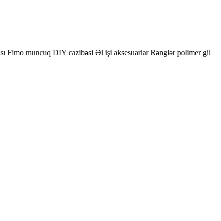
çası Fimo muncuq DIY cazibəsi Əl işi aksesuarlar Rənglər polimer gil