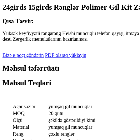
24girds 15girds Rənglər Polimer Gil Kit Z
Qısa Təsvir:
Yüksək keyfiyyətli rəngarəng Heishi muncuqlu telefon qayışı, itməyə q
dəsti Zərgərlik məmulatlarının hazırlanması
Bizə e-poçt göndərin
PDF olaraq yükləyin
Məhsul təfərrüatı
Məhsul Teqləri
Açar sözlər
yumşaq gil muncuqlar
MOQ
20 qutu
Ölçü
şəkildə göstərildiyi kimi
Material
yumşaq gil muncuqlar
Rəng
çoxlu rənglər