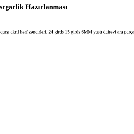
ərgərlik Hazırlanması
arşı akril hərf zəncirləri, 24 girds 15 girds 6MM yastı dairəvi ara par