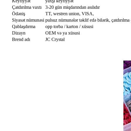
Keyfiyyət
yaxşı keyfiyyət
Çatdırılma vaxtı
3-20 gün miqdarından asılıdır
Ödəniş
TT, westren union, VISA,
Siyasət nümunəsi
pulsuz nümunələr təklif edə bilərik, çatdırılma 
Qablaşdırma
opp torba / karton / xüsusi
Dizayn
OEM və ya xüsusi
Brend adı
JC Crystal