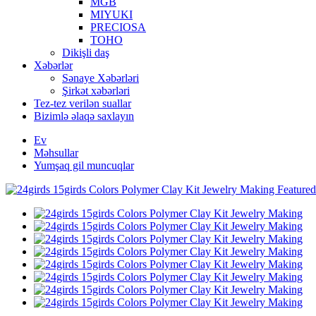
MGB
MIYUKI
PRECIOSA
TOHO
Dikişli daş
Xəbərlər
Sənaye Xəbərləri
Şirkət xəbərləri
Tez-tez verilən suallar
Bizimlə əlaqə saxlayın
Ev
Məhsullar
Yumşaq gil muncuqlar